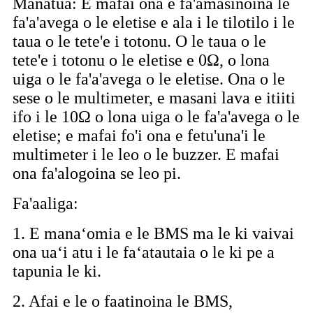
Manatua: E mafai ona e fa'amasinoina le
fa'a'avega o le eletise e ala i le tilotilo i le
taua o le tete'e i totonu. O le taua o le
tete'e i totonu o le eletise e 0Ω, o lona
uiga o le fa'a'avega o le eletise. Ona o le
sese o le multimeter, e masani lava e itiiti
ifo i le 10Ω o lona uiga o le fa'a'avega o le
eletise; e mafai fo'i ona e fetu'una'i le
multimeter i le leo o le buzzer. E mafai
ona fa'alogoina se leo pi.
Fa'aaliga:
1. E manaʻomia e le BMS ma le ki vaivai
ona uaʻi atu i le faʻatautaia o le ki pe a
tapunia le ki.
2. Afai e le o faatinoina le BMS,