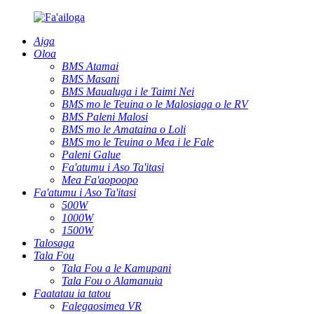
Aiga
Oloa
BMS Atamai
BMS Masani
BMS Maualuga i le Taimi Nei
BMS mo le Teuina o le Malosiaga o le RV
BMS Paleni Malosi
BMS mo le Amataina o Loli
BMS mo le Teuina o Mea i le Fale
Paleni Galue
Fa'atumu i Aso Ta'itasi
Mea Fa'aopoopo
Fa'atumu i Aso Ta'itasi
500W
1000W
1500W
Talosaga
Tala Fou
Tala Fou a le Kamupani
Tala Fou o Alamanuia
Faatatau ia tatou
Falegaosimea VR