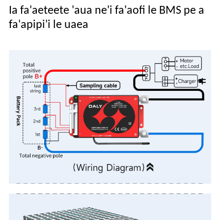
Ia fa'aeteete 'aua ne'i fa'aofi le BMS pe a
fa'apipi'i le uaea