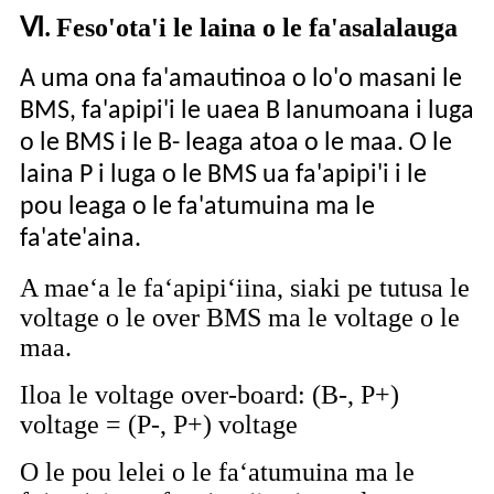
Ⅵ
Feso'ota'i le laina o le fa'asalalauga
.
A uma ona fa'amautinoa o lo'o masani le
BMS, fa'apipi'i le uaea B lanumoana i luga
o le BMS i le B- leaga atoa o le maa. O le
laina P i luga o le BMS ua fa'apipi'i i le
pou leaga o le fa'atumuina ma le
fa'ate'aina.
A maeʻa le faʻapipiʻiina, siaki pe tutusa le
voltage o le over BMS ma le voltage o le
maa.
Iloa le voltage over-board: (B-, P+)
voltage = (P-, P+) voltage
O le pou lelei o le faʻatumuina ma le