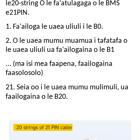
le
20
-string O le fa'atulagaga o le BMS
e
21
PIN.
1. Fa'ailoga le uaea uliuli i le B0.
2. O le uaea mumu muamua i tafatafa o
le uaea uliuli ua fa'ailogaina o le B1
... (ma isi mea faapena, faailogaina
faasolosolo)
21
. Seia oo i le uaea mumu mulimuli, ua
faailogaina o le B
20
.