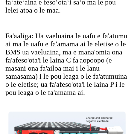
faʻateʻaina e fesoʻotaʻi saʻo ma le pou
lelei atoa o le maa.
Fa'aaliga: Ua vaeluaina le uafu e fa'atumu
ai ma le uafu e fa'amama ai le eletise o le
BMS ua vaeluaina, ma e mana'omia ona
fa'afeso'ota'i le laina C fa'aopoopo (e
masani ona fa'ailoa mai i le lanu
samasama) i le pou leaga o le fa'atumuina
o le eletise; ua fa'afeso'ota'i le laina P i le
pou leaga o le fa'amama ai.