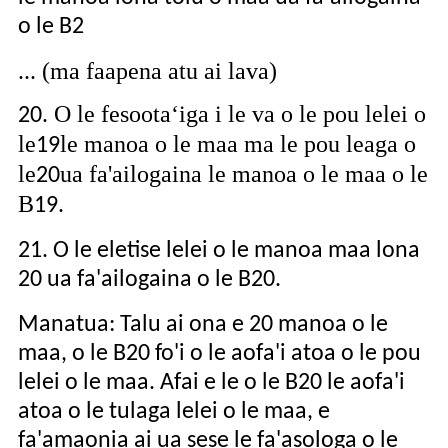
o le B2
... (ma faapena atu ai lava)
. O le fesootaʻiga i le va o le pou lelei o
20
le
le manoa o le maa ma le pou leaga o
19
le
ua fa'ailogaina le manoa o le maa o le
20
B
19.
21. O le eletise lelei o le manoa maa lona
20 ua fa'ailogaina o le B20.
Manatua: Talu ai ona e 20 manoa o le
maa, o le B20 fo'i o le aofa'i atoa o le pou
lelei o le maa. Afai e le o le B20 le aofa'i
atoa o le tulaga lelei o le maa, e
fa'amaonia ai ua sese le fa'asologa o le