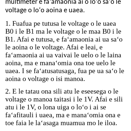
multimeter e faʻamaonia ai o loʻo saʻo le
voltage o loʻo aoina e uaea.
1. Fuafua pe tutusa le voltage o le uaea
B0 i le B1 ma le voltage o le maa B0 i le
B1. Afai e tutusa, e faʻamaonia ai ua saʻo
le aoina o le voltage. Afai e leai, e
faʻamaonia ai ua vaivai le uelo o le laina
aoina, ma e manaʻomia ona toe uelo le
uaea. I se faʻatusatusaga, fua pe ua saʻo le
aoina o voltage o isi manoa.
2. E le tatau ona sili atu le eseesega o le
voltage o manoa taitasi i le 1V. Afai e sili
atu i le 1V, o lona uiga o loʻo i ai se
faʻafitauli i uaea, ma e manaʻomia ona e
toe faia le laʻasaga muamua mo le iloa.