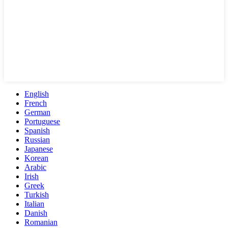
English
French
German
Portuguese
Spanish
Russian
Japanese
Korean
Arabic
Irish
Greek
Turkish
Italian
Danish
Romanian