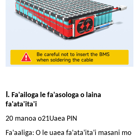
Ⅰ
.
Fa'ailoga le fa'asologa o laina
fa'ata'ita'i
20
manoa o
21
Uaea PIN
Fa'aaliga: O le uaea fa'ata'ita'i masani mo