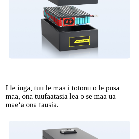
I le iuga, tuu le maa i totonu o le pusa
maa, ona tuufaatasia lea o se maa ua
maeʻa ona fausia.