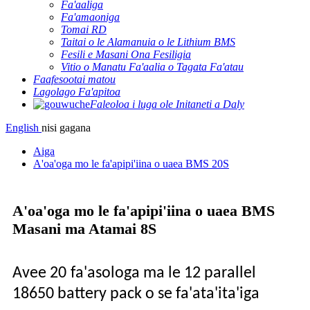
Fa'aaliga
Fa'amaoniga
Tomai RD
Taitai o le Alamanuia o le Lithium BMS
Fesili e Masani Ona Fesiligia
Vitio o Manatu Fa'aalia o Tagata Fa'atau
Faafesootai matou
Lagolago Fa'apitoa
Faleoloa i luga ole Initaneti a Daly
English
nisi gagana
Aiga
A'oa'oga mo le fa'apipi'iina o uaea BMS 20S
A'oa'oga mo le fa'apipi'iina o uaea BMS
Masani ma Atamai 8S
Ave
e 20
fa'asologa ma le 12 parallel
18650 battery pack o se fa'ata'ita'iga