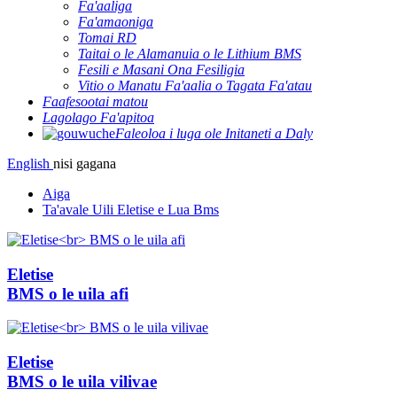
Fa'aaliga
Fa'amaoniga
Tomai RD
Taitai o le Alamanuia o le Lithium BMS
Fesili e Masani Ona Fesiligia
Vitio o Manatu Fa'aalia o Tagata Fa'atau
Faafesootai matou
Lagolago Fa'apitoa
Faleoloa i luga ole Initaneti a Daly
English
nisi gagana
Aiga
Ta'avale Uili Eletise e Lua Bms
Eletise
BMS o le uila afi
Eletise
BMS o le uila vilivae