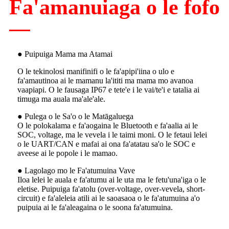
Fa'amanuiaga o le fofo
● Puipuiga Mama ma Atamai
O le tekinolosi manifinifi o le fa'apipi'iina o ulo e
fa'amautinoa ai le mamanu la'ititi ma mama mo avanoa
vaapiapi. O le fausaga IP67 e tete'e i le vai/te'i e tatalia ai
timuga ma auala ma'ale'ale.
● Pulega o le Sa'o o le Matāgaluega
O le polokalama e fa'aogaina le Bluetooth e fa'aalia ai le
SOC, voltage, ma le vevela i le taimi moni. O le fetaui lelei
o le UART/CAN e mafai ai ona fa'atatau sa'o le SOC e
aveese ai le popole i le mamao.
● Lagolago mo le Fa'atumuina Vave
Iloa lelei le auala e fa'atumu ai le uta ma le fetu'una'iga o le
eletise. Puipuiga fa'atolu (over-voltage, over-vevela, short-
circuit) e fa'aleleia atili ai le saoasaoa o le fa'atumuina a'o
puipuia ai le fa'aleagaina o le soona fa'atumuina.