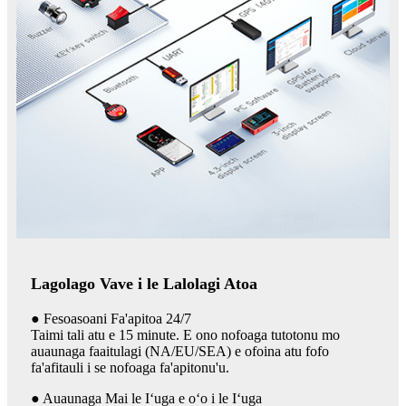
Lagolago Vave i le Lalolagi Atoa
● Fesoasoani Fa'apitoa 24/7
Taimi tali atu e 15 minute. E ono nofoaga tutotonu mo
auaunaga faaitulagi (NA/EU/SEA) e ofoina atu fofo
fa'afitauli i se nofoaga fa'apitonu'u.
● Auaunaga Mai le Iʻuga e oʻo i le Iʻuga