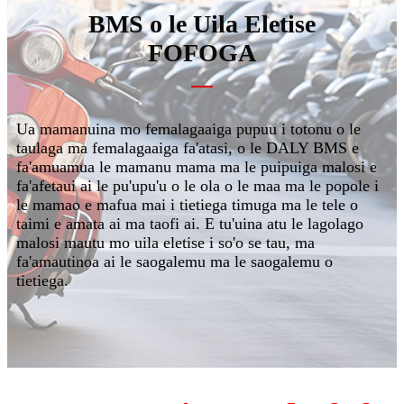
BMS o le Uila Eletise
FOFOGA
Ua mamanuina mo femalagaaiga pupuu i totonu o le
taulaga ma femalagaaiga fa'atasi, o le DALY BMS e
fa'amuamua le mamanu mama ma le puipuiga malosi e
fa'afetaui ai le pu'upu'u o le ola o le maa ma le popole i
le mamao e mafua mai i tietiega timuga ma le tele o
taimi e amata ai ma taofi ai. E tu'uina atu le lagolago
malosi mautu mo uila eletise i so'o se tau, ma
fa'amautinoa ai le saogalemu ma le saogalemu o
tietiega.