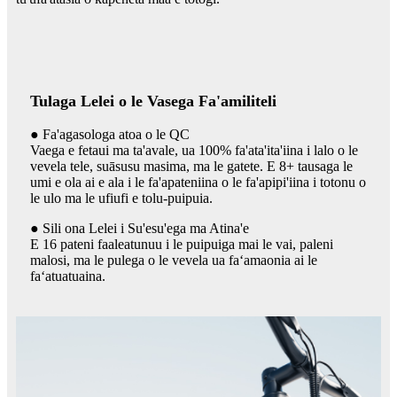
Tulaga Lelei o le Vasega Fa'amiliteli
● Fa'agasologa atoa o le QC
Vaega e fetaui ma ta'avale, ua 100% fa'ata'ita'iina i lalo o le
vevela tele, suāsusu masima, ma le gatete. E 8+ tausaga le
umi e ola ai e ala i le fa'apateniina o le fa'apipi'iina i totonu o
le ulo ma le ufiufi e tolu-puipuia.
● Sili ona Lelei i Su'esu'ega ma Atina'e
E 16 pateni faaleatunuu i le puipuiga mai le vai, paleni
malosi, ma le pulega o le vevela ua faʻamaonia ai le
faʻatuatuaina.