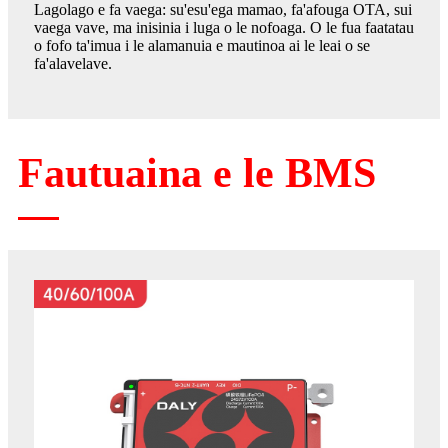
Lagolago e fa vaega: su'esu'ega mamao, fa'afouga OTA, sui
vaega vave, ma inisinia i luga o le nofoaga. O le fua faatatau
o fofo ta'imua i le alamanuia e mautinoa ai le leai o se
fa'alavelave.
Fautuaina e le BMS