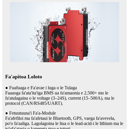
Fa'apitoa Loloto
● Fuafuaga e Fa'avae i luga o le Tulaga
Faaaoga fa'ata'ita'iga BMS ua fa'amaonia e 2,500+ mo le
fa'atulagaina o le voltage (3–24S), current (15–500A), ma le
protocol (CAN/RS485/UART).
● Fetuutuuna'i Fa'a-Module
Fa'afefiloi ma fa'afetaui le Bluetooth, GPS, vaega fa'avevela,
po'o fa'aaliga. Lagolagoina le liua o le lead-acid-i le lithium ma le
tu'ufa'atasia o kapeneta maa e totogi.