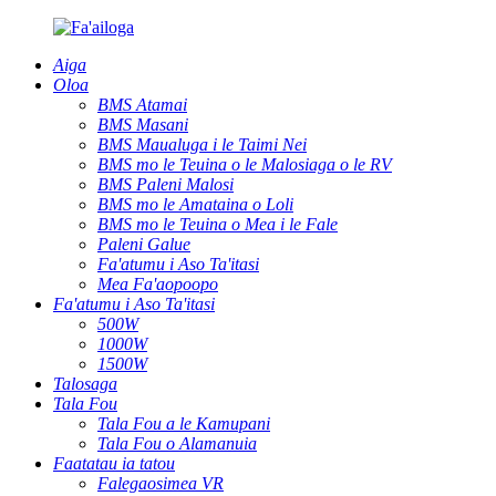
Aiga
Oloa
BMS Atamai
BMS Masani
BMS Maualuga i le Taimi Nei
BMS mo le Teuina o le Malosiaga o le RV
BMS Paleni Malosi
BMS mo le Amataina o Loli
BMS mo le Teuina o Mea i le Fale
Paleni Galue
Fa'atumu i Aso Ta'itasi
Mea Fa'aopoopo
Fa'atumu i Aso Ta'itasi
500W
1000W
1500W
Talosaga
Tala Fou
Tala Fou a le Kamupani
Tala Fou o Alamanuia
Faatatau ia tatou
Falegaosimea VR